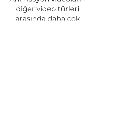
diğer video türleri
arasında daha çok
beğenilip seyredildiği
için başarı oranı
yüksektir.
Çok daha sevimli ve
akılda kalıcı olabildiği
ayrıca maliyetlerin
uygunluğu gibi
sebepler yüzünden
tercih edilmektedir.